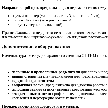
Направляющий путь
предназначен для перемещения по нему 
гнутый швеллер (материал - сталь 3, толщина - 2 мм);
полоса 10х20 мм (материал - сталь 45);
пандус (материал - алюминий).
При необходимости передвижное основание комплектуется а
пластмассовыми шариками-ручками. Ось штурвала расположена 
Дополнительное оборудоваение:
Номенклатура аксессуаров архивного стеллажа ОПТИМ ничем н
сплошные и проволочные разделители
для папок и по
задний ограничитель
(предназначен для предотвращения 
передний ограничитель
;
выдвижная полка
(предназначена для удобства работы с
сплошная задняя стенка
(заменяет крестовины жесткост
декоративные панели:
профильные, окрашенные, оклеен
крепления и перфорацию боковых панелей).
Порядок заключения договора и его оплата: