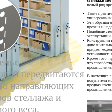
стеллажи мет
целый ряд пр
Такие практи
универсальным
Эти образцы о
прочны и над
Подобные стел
эксплуатации
Конструкции и
дополнительно
придает моде
устойчивость
Кроме того, п
ельс
что способств
промышленны
орой передвигаются
В настоящее в
покупатели м
тво направляющих
предназначенн
промышленных
ров стеллажа и
ого веса.