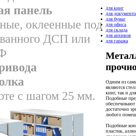
ая панель
для книг
для документ
для бумаг
ные, оклеенные под
для офиса
для склада
ованного ДСП или
для архивов
для гаража
Ф
Металл
ривода
прочно
олка
Одним из сам
являются стел
оте с шагом 25 мм.
книг, так и д
Подобные пред
обеспечивают 
достаточно э
любого помещ
Подобные конс
пластик, аллю