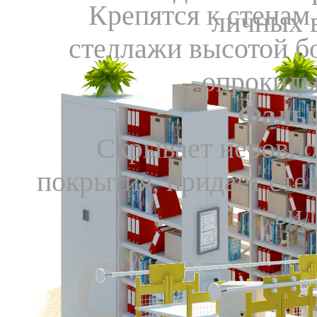
Крепятся к стенам
личных 
стеллажи высотой б
опрокиды
Фаль
Скрывает неровно
покрытия, придает ст
вид