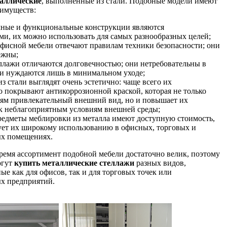
аллические
, выполненные из стали. Подобные модели имеют
еимуществ:
чные и функциональные конструкции являются
и, их можно использовать для самых разнообразных целей;
фисной мебели отвечают правилам техники безопасности; они
ежны;
лажи отличаются долговечностью; они нетребовательны в
 и нуждаются лишь в минимальном уходе;
з стали выглядят очень эстетично: чаще всего их
 покрывают антикоррозионной краской, которая не только
лям привлекательный внешний вид, но и повышает их
 к неблагоприятным условиям внешней среды;
редметы меблировки из металла имеют доступную стоимость,
ует их широкому использованию в офисных, торговых и
х помещениях.
ремя ассортимент подобной мебели достаточно велик, поэтому
огут
купить металлические стеллажи
разных видов,
ые как для офисов, так и для торговых точек или
 предприятий.