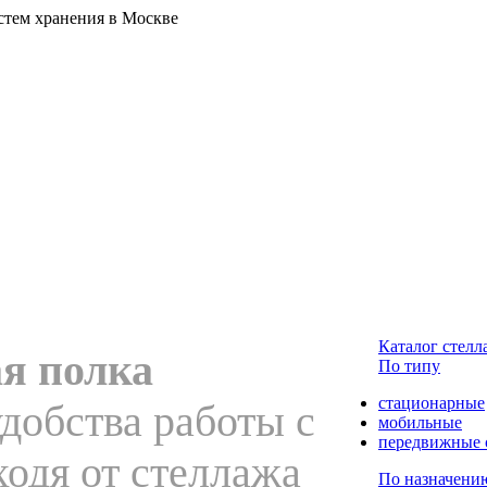
стем хранения в Москве
Каталог стелл
я полка
По типу
стационарные
удобства работы с
мобильные
передвижные 
ходя от стеллажа
По назначени