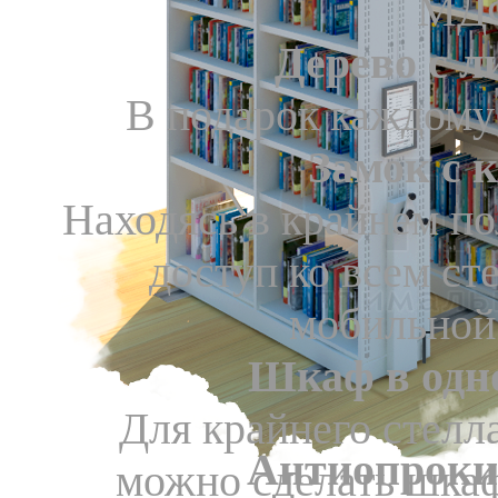
МД
Дерево с 
В подарок каждому 
Замок с 
Находясь в крайнем п
доступ ко всем с
мобильной
Шкаф в одн
Для крайнего стелл
Антиопроки
можно сделать шка