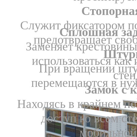
Стопорна
Служит фиксатором п
Cплошная зад
предотвращает сво
Заменяет крестовины
Штур
использоваться ка
При вращении шту
стен
перемещаются в ну
Замок с 
Находясь в крайнем п
доступ ко всем с
мобильной