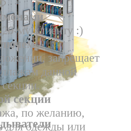
Ф
лимонами
20-му клиенту :)
ключем
оложении, запрещает
теллажам данной
 секции.
ой секции
ажа, по желанию,
дыватели
ф для одежды или