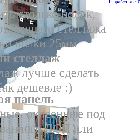
Разработка са
ть столько полок,
ота вашего стеллажа
вки полки 25мм
й стеллаж
ллаж лучше сделать
ак дешевле :)
ая панель
ные, оклеенные под
ованного ДСП или