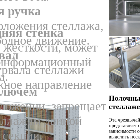
я ручка
оложения стеллажа,
няя стенка
бодное движение.
 жесткости, может
вал
к информационный
рвала стеллажи
д.
жное направление
ключем
Полочны
оложении, запрещает
стеллаж
теллажам данной
Эта чрезвыча
представляет 
зависимости о
 секции.
выделить неск