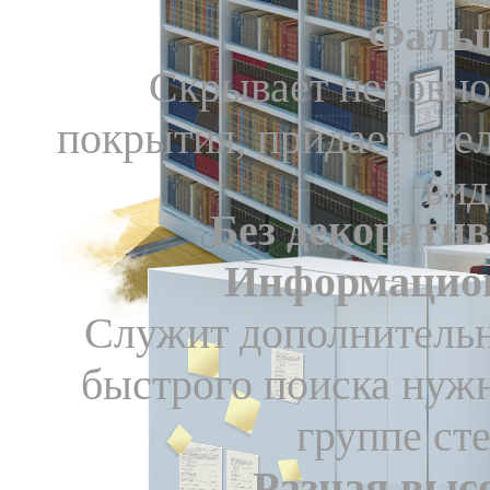
Фаль
Скрывает неровно
покрытия, придает ст
вид
Без декорати
Информацион
Служит дополнительн
быстрого поиска нуж
группе ст
Разная выс