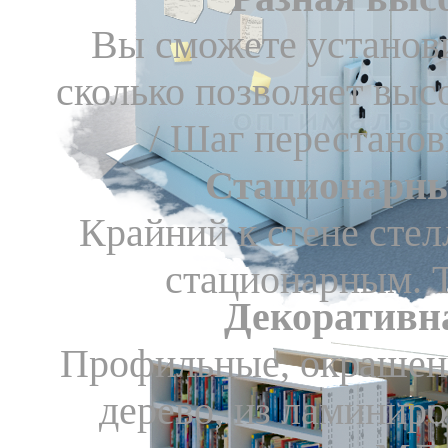
Вы сможете установи
сколько позволяет выс
/ Шаг перестано
Стационарны
Крайний к стене сте
стационарным. Т
Декоративн
Профильные, окрашен
дерево, из ламинир