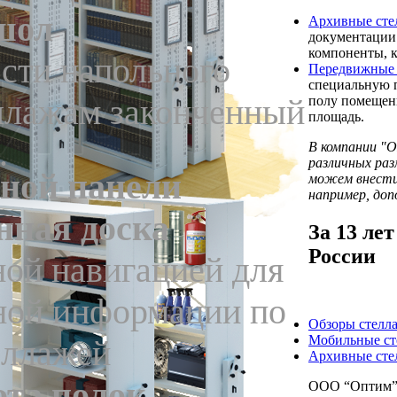
шол
Архивные сте
документации.
компоненты, к
сти напольного
Передвижные 
специальную п
еллажам законченный
полу помещени
площадь.
.
В компании 
различных раз
вной панели
можем внести 
например, до
ная доска
За
13
лет
России
ой навигацией для
ной информации по
Обзоры стелл
Мобильные ст
еллажей
Архивные сте
ота полок
ООО “Оптим” /