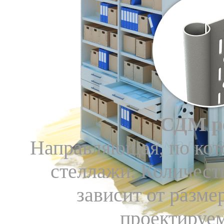
СДМ р
Направляющая, по кот
стеллажи. Количес
зависит от разме
проектируем