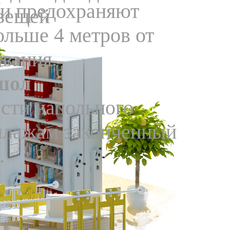
 и предохраняют
вещей
ольше 4 метров от
вания.
шол
сти напольного
еллажам законченный
.